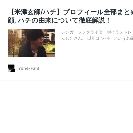
【米津玄師/ハチ】プロフィール全部まとめ！身長
顔, ハチの由来について徹底解説！
シンガーソングライターやイラストレ
んし）さん。 以前は “ハチ” という
Yone-Fan!