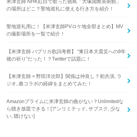
米津玄師 NHK紅白で歌った徳島「大塚国際美術館」
の場所はどこ？聖地巡礼に使える行き方を紹介！
聖地巡礼用に！【米津玄師PVロケ地全部まとめ】MV
の撮影場所を一覧で紹介！
【米津玄師 パプリカ歌詞考察】 “東日本大震災への8年
後の祈り”だった！？Twitterで話題に！
【米津玄師 × 野田洋次郎】関係は仲良し？初共演, ラ
ジオ, 曲コラボの経緯をまとめてみた！
Amazonプライムに米津玄師の曲がない？Unlimitedな
ら聴き放題できる！[アンリミテッド, サブスク, 少な
い, 聴けない]