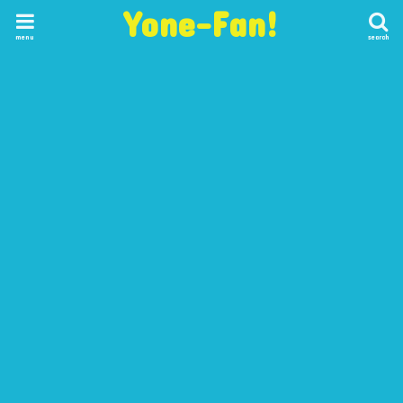
Yone-Fan!
menu
search