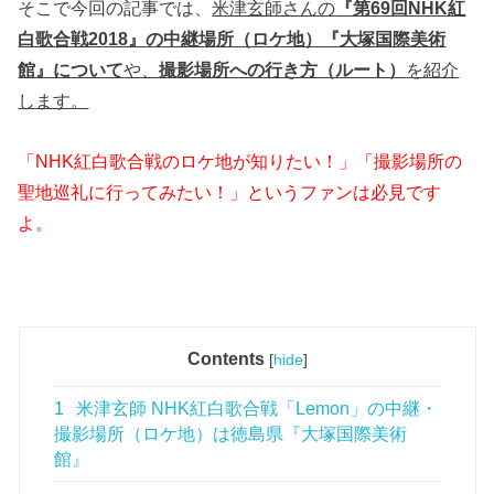
そこで今回の記事では、
米津玄師さんの
『第69回NHK紅
白歌合戦2018』の中継場所（ロケ地）『大塚国際美術
館』について
や、
撮影場所への行き方（ルート）
を紹介
します。
「NHK紅白歌合戦のロケ地が知りたい！」「撮影場所の
聖地巡礼に行ってみたい！」というファンは必見です
よ。
Contents
[
hide
]
1
米津玄師 NHK紅白歌合戦「Lemon」の中継・
撮影場所（ロケ地）は徳島県『大塚国際美術
館』