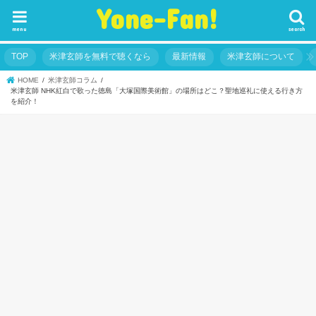
Yone-Fan!
menu
search
TOP
米津玄師を無料で聴くなら
最新情報
米津玄師について
HOME
米津玄師コラム
米津玄師 NHK紅白で歌った徳島「大塚国際美術館」の場所はどこ？聖地巡礼に使える行き方
を紹介！