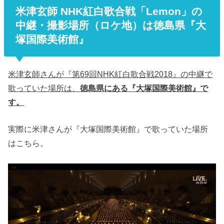
米津玄師 NHK紅白歌合戦「Lemon」の
中継・撮影場所（ロケ地）は徳島県『
大
塚国際美術館
』
米津玄師さんが『第69回NHK紅白歌合戦2018』の中継で
歌っていた場所は、
徳島県にある『大塚国際美術館』で
す。
実際に米津さんが『大塚国際美術館』で歌っていた場所
はこちら。