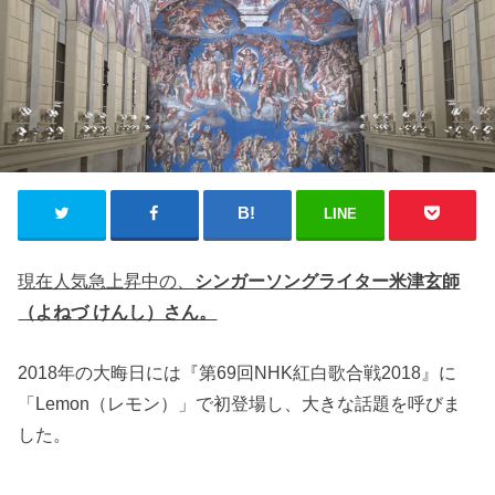
LINE
現在人気急上昇中の、
シンガーソングライター米津玄師
（よねづ けんし）さん。
2018年の大晦日には『第69回NHK紅白歌合戦2018』に
「Lemon（レモン）」で初登場し、大きな話題を呼びま
した。