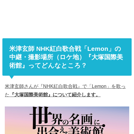
米津玄師 NHK紅白歌合戦「Lemon」の
中継・撮影場所（ロケ地）『大塚国際美
術館』ってどんなところ？
米津玄師さんが『NHK紅白歌合戦』で「Lemon」を歌っ
た
『大塚国際美術館』について紹介します。