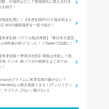
術館」の場所はどこ？聖地巡礼に使える行き
方を紹介！
聖地巡礼用に！【米津玄師PVロケ地全部まと
め】MVの撮影場所を一覧で紹介！
【米津玄師 パプリカ歌詞考察】 “東日本大震災
への8年後の祈り”だった！？Twitterで話題に！
【米津玄師 × 野田洋次郎】関係は仲良し？初
共演, ラジオ, 曲コラボの経緯をまとめてみ
た！
Amazonプライムに米津玄師の曲がない？
Unlimitedなら聴き放題できる！[アンリミテッ
ド, サブスク, 少ない, 聴けない]