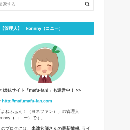
【管理人】 konnny（コニー）
< 姉妹サイト「mafu-fan!」も運営中！ >>
⇒
http://mafumafu-fan.com
「よねふぁん！（ヨネファン）」の管理人
onnny（コニー）です。
このブログには、
米津玄師さんの最新情報, ライ