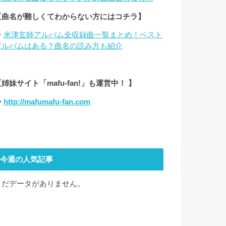
【曲名が難しくてわからない方にはコチラ】
⇒
米津玄師アルバム全収録曲一覧まとめ！ベスト
アルバムはある？曲名の読み方も紹介
姉妹サイト「mafu-fan!」も運営中！ 】
⇒
http://mafumafu-fan.com
今週の人気記事
まだデータがありません。