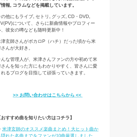
ブ情報, コラムなどを掲載しています。
の他にもライブ, セトリ, グッズ, CD・DVD,
MV(PV)について、さらに新曲情報やプロフィー
ル、彼女の噂なども随時更新中！
米津玄師さんがボカロP（ハチ）だった頃から米
津さんが大好き。
そんな管理人が、米津さんファンの方や初めて米
津さんを知った方にもわかりやすく、皆さんに愛
されるブログを目指して頑張っていきます。
>> お問い合わせはこちらから <<
【おすすめ曲を知りたい方はコチラ】
⇒
米津玄師のオススメ楽曲まとめ！大ヒット曲か
ら隠れた名曲までをファンが10曲厳選しました