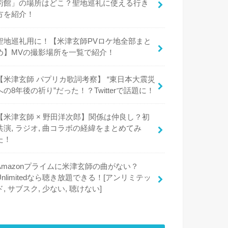
術館」の場所はどこ？聖地巡礼に使える行き
方を紹介！
聖地巡礼用に！【米津玄師PVロケ地全部まと
め】MVの撮影場所を一覧で紹介！
【米津玄師 パプリカ歌詞考察】 “東日本大震災
への8年後の祈り”だった！？Twitterで話題に！
【米津玄師 × 野田洋次郎】関係は仲良し？初
共演, ラジオ, 曲コラボの経緯をまとめてみ
た！
Amazonプライムに米津玄師の曲がない？
Unlimitedなら聴き放題できる！[アンリミテッ
ド, サブスク, 少ない, 聴けない]