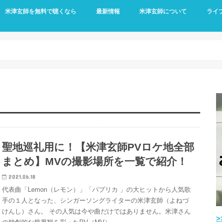
米津玄師を無料で聴くなら
最新情報
米津玄師について
ライ
聖地巡礼用に！【米津玄師PVロケ地全部
まとめ】MVの撮影場所を一覧で紹介！
2021.06.18
代表曲「Lemon（レモン）」「パプリカ 」の大ヒットから人気歌
手の１人となった、シンガーソングライターの米津玄師（よねづ
けんし）さん。 その人気は今や曲だけではありません。米津さん