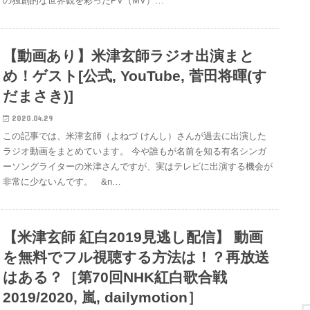
の独創的な世界観を彩ったPV（MV）…
【動画あり】米津玄師ラジオ出演まと
め！ゲスト[公式, YouTube, 菅田将暉(す
だまさき)]
2020.04.29
この記事では、米津玄師（よねづ けんし）さんが過去に出演した
ラジオ動画をまとめています。 今や誰もが名前を知る有名シンガ
ーソングライターの米津さんですが、実はテレビに出演する機会が
非常に少ないんです。 &n…
【米津玄師 紅白2019見逃し配信】 動画
を無料でフル視聴する方法は！？再放送
はある？［第70回NHK紅白歌合戦
2019/2020, 嵐, dailymotion］