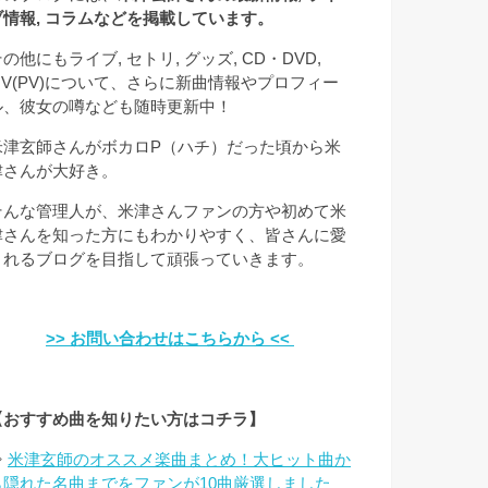
ブ情報, コラムなどを掲載しています。
の他にもライブ, セトリ, グッズ, CD・DVD,
MV(PV)について、さらに新曲情報やプロフィー
ル、彼女の噂なども随時更新中！
米津玄師さんがボカロP（ハチ）だった頃から米
津さんが大好き。
そんな管理人が、米津さんファンの方や初めて米
津さんを知った方にもわかりやすく、皆さんに愛
されるブログを目指して頑張っていきます。
>> お問い合わせはこちらから <<
【おすすめ曲を知りたい方はコチラ】
⇒
米津玄師のオススメ楽曲まとめ！大ヒット曲か
ら隠れた名曲までをファンが10曲厳選しました