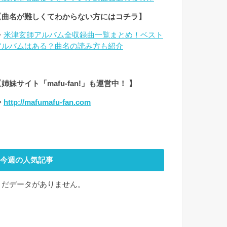
【曲名が難しくてわからない方にはコチラ】
⇒
米津玄師アルバム全収録曲一覧まとめ！ベスト
アルバムはある？曲名の読み方も紹介
姉妹サイト「mafu-fan!」も運営中！ 】
⇒
http://mafumafu-fan.com
今週の人気記事
まだデータがありません。