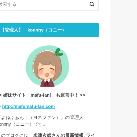
【管理人】 konnny（コニー）
< 姉妹サイト「mafu-fan!」も運営中！ >>
⇒
http://mafumafu-fan.com
「よねふぁん！（ヨネファン）」の管理人
onnny（コニー）です。
このブログには、
米津玄師さんの最新情報, ライ