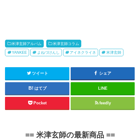
米津玄師アルバム
米津玄師コラム
YANKEE
よねづけんし
アイネクライネ
米津玄師
ツイート
シェア
はてブ
LINE
Pocket
feedly
==
米津玄師の最新商品
==