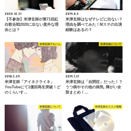
2020.12.31
2019.8.5
【不参加】米津玄師が第71回紅
米津玄師はなぜテレビに出ない？
白歌合戦2020に出ない意外な理
理由を調べてみた！Mステの出演
由とは？
経験はあるの？
米津玄師アルバム
米津玄師について
2018.3.29
2019.1.31
米津玄師「アイネクライネ」
米津玄師は「自閉症」だった！？
YouTubeにて1億回再生突破！ど
うつ病やその他の病気, 障がい全
のくらいす…
部まとめ！…
米津玄師について
米津玄師オススメ情報