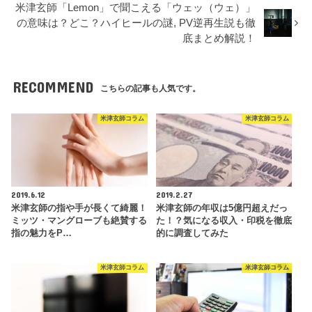
米津玄師「Lemon」で聞こえる「ウェッ（ウェ）」
の意味は？どこ？ハイヒールの謎, PV逆再生説も徹
底まとめ解説！
RECOMMEND
こちらの記事も人気です。
米津玄師コラム
米津玄師コラム
2019.6.12
2019.2.27
米津玄師の指や手が長くて綺麗！
米津玄師の年収は5億円超えだっ
ミッツ・マングローブも絶賛する
た！？気になる収入・印税を徹底
指の魅力をP…
的に調査してみた
米津玄師コラム
米津玄師コラム