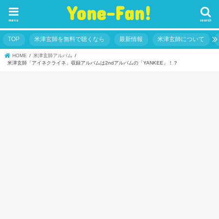
Yone-Fan!
menu
search
TOP
米津玄師を無料で聴くなら
最新情報
米津玄師について
HOME
米津玄師アルバム
米津玄師「アイネクライネ」収録アルバムは2ndアルバムの「YANKEE」！？