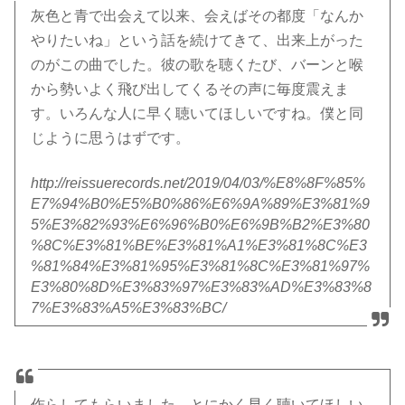
灰色と青で出会えて以来、会えばその都度「なんか
やりたいね」という話を続けてきて、出来上がった
のがこの曲でした。彼の歌を聴くたび、バーンと喉
から勢いよく飛び出してくるその声に毎度震えま
す。いろんな人に早く聴いてほしいですね。僕と同
じように思うはずです。
http://reissuerecords.net/2019/04/03/%E8%8F%85%
E7%94%B0%E5%B0%86%E6%9A%89%E3%81%9
5%E3%82%93%E6%96%B0%E6%9B%B2%E3%80
%8C%E3%81%BE%E3%81%A1%E3%81%8C%E3
%81%84%E3%81%95%E3%81%8C%E3%81%97%
E3%80%8D%E3%83%97%E3%83%AD%E3%83%8
7%E3%83%A5%E3%83%BC/
作らしてもらいました。とにかく早く聴いてほしい