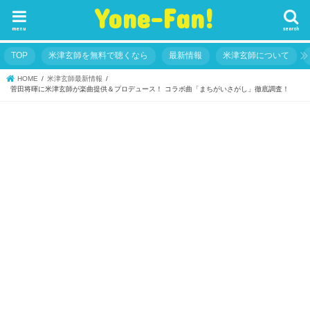
Yone-Fan!
menu
search
TOP
米津玄師を無料で聴くなら
最新情報
米津玄師について
HOME
米津玄師最新情報
菅田将暉に米津玄師が楽曲提供＆プロデュース！ コラボ曲「まちがいさがし」徹底調査！