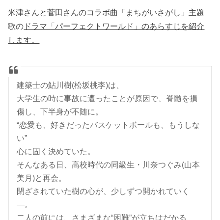
米津さんと菅田さんのコラボ曲「まちがいさがし」主題
歌の
ドラマ「パーフェクトワールド」のあらすじを紹介
します。
建築士の鮎川樹(松坂桃李)は、
大学生の時に事故に遭ったことが原因で、脊髄を損
傷し、下半身が不随に。
“恋愛も、好きだったバスケットボールも、もうしな
い”
心に固く決めていた。
そんなある日、高校時代の同級生・川奈つぐみ(山本
美月)と再会。
閉ざされていた樹の心が、少しずつ開かれていく
―。
二人の前には、さまざまな“困難”が立ちはだかる