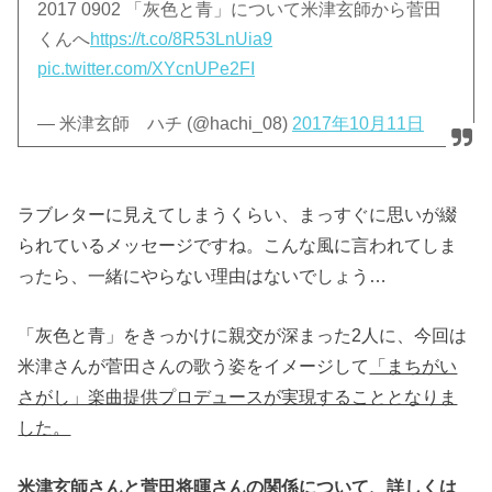
2017 0902 「灰色と青」について米津玄師から菅田
くんへ
https://t.co/8R53LnUia9
pic.twitter.com/XYcnUPe2FI
— 米津玄師 ハチ (@hachi_08)
2017年10月11日
ラブレターに見えてしまうくらい、まっすぐに思いが綴
られているメッセージですね。こんな風に言われてしま
ったら、一緒にやらない理由はないでしょう…
「灰色と青」をきっかけに親交が深まった2人に、今回は
米津さんが菅田さんの歌う姿をイメージして
「まちがい
さがし」楽曲提供プロデュースが実現することとなりま
した。
米津玄師さんと菅田将暉さんの関係について、詳しくは