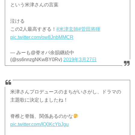
という米津さんの言葉
泣ける
この2人最高すぎる！
#米津玄師
#菅田将暉
pic.twitter.com/ow8JnbMMCR
— みーも@脊オパ余韻継続中
(@ss6nnzgNKwBY0Rv)
2019年3月27日
米津さんプロデュースのまちがいさがし、ドラマの
主題歌に決定しましたね！
脊椎と脊髄、関係あるのかな
pic.twitter.com/IQ0KcYbJgu