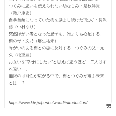
つぐみに思いを伝えられない幼なじみ・是枝洋貴
（瀬戸康史）
自暴自棄になっていた樹を励まし続けた“恩人”・長沢
葵（中村ゆり）
突然障がい者となった息子を、誰よりも心配する、
樹の母・文乃（麻生祐未）
障がいのある樹との恋に反対する、つぐみの父・元
久（松重豊）
お互いを“幸せにしたい”と思えば思うほど、二人はす
れ違い―。
無限の可能性が広がる中で、樹とつぐみが選ぶ未来
とは―？
https://www.ktv.jp/perfectworld/introduction/