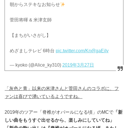
朝からステキなお知らせ
菅田将暉 & 米津玄師
【まちがいさがし】
めざましテレビ 6時台
pic.twitter.com/KrxRgaEiIv
— kyoko (@Alice_ky310)
2019年3月27日
「灰色と青」以来の米津さんと菅田さんのコラボに、フ
ァンは喜びで湧いているようですね。
2019年のツアー「脊椎がオパールになる頃」のMCで
「新
しい曲をもうすぐ出せるから、楽しみにしていてね」
「新曲の歌い出しは『脊椎がオパールになる頃、あたし