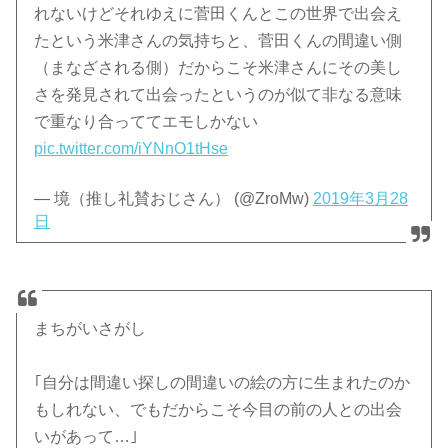
れないけどそれゆえに菅田くんとこの世界で出会え
たという米津さんの気持ちと、菅田くんの間違い側
（まなざされる側）だからこそ米津さんにその美し
さを発見されて出会ったというのが似て非なる意味
で重なり合っててエモしかない
pic.twitter.com/iYNnO1tHse
— 境（推し礼賛おじさん） (@ZroMw)
2019年3月28
日
まちがいさがし
｢自分は間違い探しの間違いの絵の方に生まれたのか
もしれない、でもだからこそ今目の前の人との出会
いがあって…｣