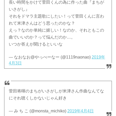
長い時間をかけて菅田くんの為に作った曲『まちが
いさがし』
それをドマラ主題歌にしたい！って菅田くんに言わ
れて米津さんはどう思ったのかな？
えっ？なのか単純に嬉しい！なのか、それともこの
曲でいいのか？って悩んだのか…。
いつか答えが聞けるといいな
— なおなお@やっべーなー (@1119naonao)
2019年
4月3日
菅田将暉のまちがいさがしが米津さん作曲なんてな
にそれ聴くしかないじゃん好き
— み ち こ (@monsta_michiko)
2019年4月4日