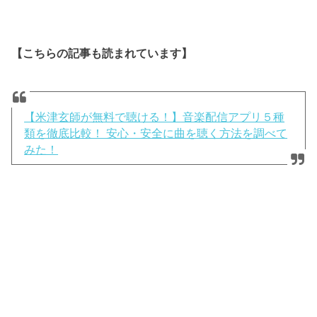
【こちらの記事も読まれています】
【米津玄師が無料で聴ける！】音楽配信アプリ５種
類を徹底比較！ 安心・安全に曲を聴く方法を調べて
みた！