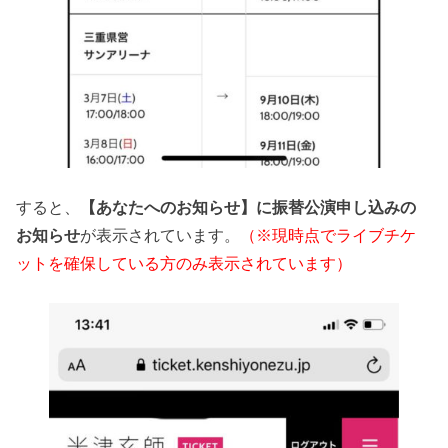
すると、
【あなたへのお知らせ】に振替公演申し込みの
お知らせ
が表示されています。
（※現時点でライブチケ
ットを確保している方のみ表示されています）