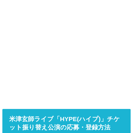
米津玄師ライブ「HYPE(ハイプ)」チケ
ット振り替え公演の応募・登録方法