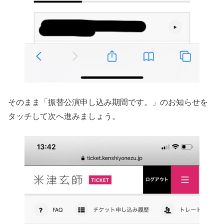
そのまま「振替公演申し込み期間です。」のお知らせを
タッチして次へ進みましょう。