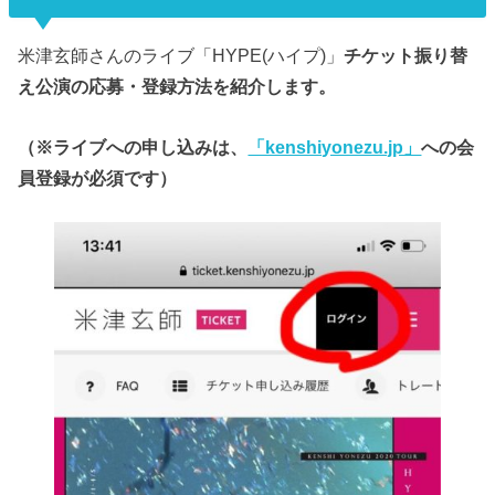
米津玄師さんのライブ「HYPE(ハイプ)」
チケット振り替
え公演の応募・登録方法を紹介します。
（※ライブへの申し込みは、
「kenshiyonezu.jp」
への会
員登録が必須です）