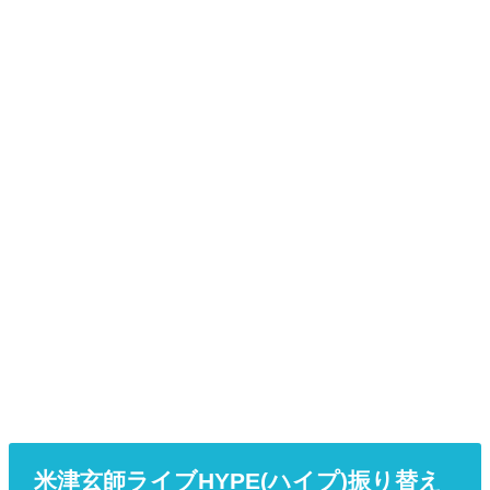
米津玄師ライブHYPE(ハイプ)振り替え