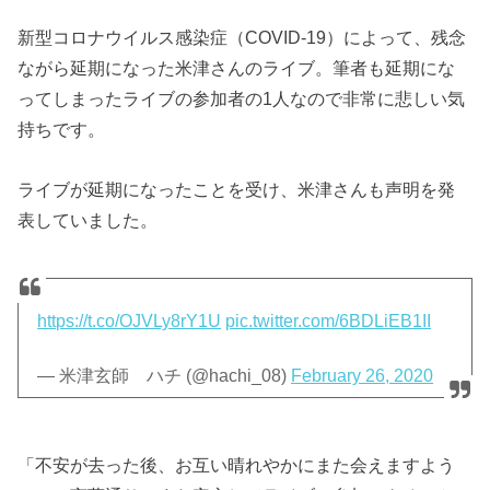
新型コロナウイルス感染症（COVID-19）によって、残念
ながら延期になった米津さんのライブ。筆者も延期にな
ってしまったライブの参加者の1人なので非常に悲しい気
持ちです。
ライブが延期になったことを受け、米津さんも声明を発
表していました。
https://t.co/OJVLy8rY1U
pic.twitter.com/6BDLiEB1II
— 米津玄師 ハチ (@hachi_08)
February 26, 2020
「不安が去った後、お互い晴れやかにまた会えますよう