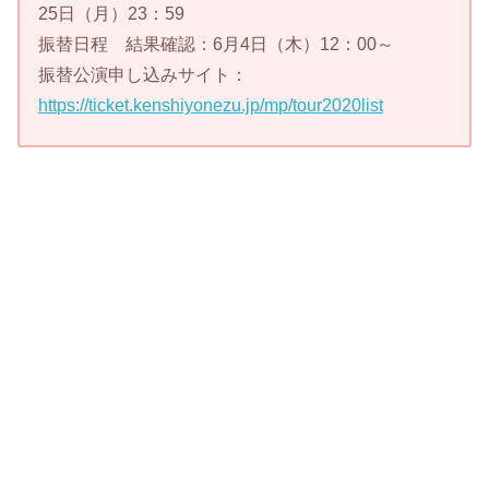
25日（月）23：59
振替日程 結果確認：6月4日（木）12：00～
振替公演申し込みサイト：
https://ticket.kenshiyonezu.jp/mp/tour2020list