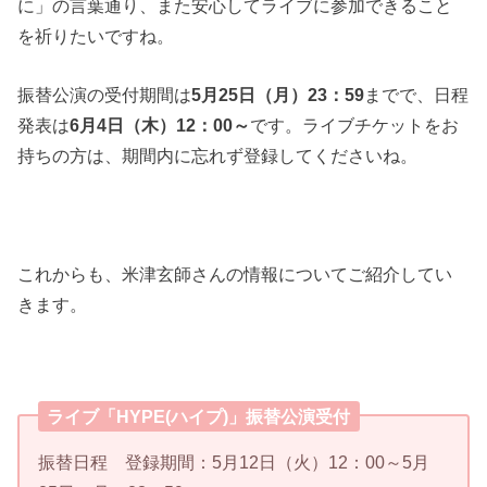
に」の言葉通り、また安心してライブに参加できること
を祈りたいですね。
振替公演の受付期間は
5月25日（月）23：59
までで、日程
発表は
6月4日（木）12：00～
です。ライブチケットをお
持ちの方は、期間内に忘れず登録してくださいね。
これからも、米津玄師さんの情報についてご紹介してい
きます。
ライブ「HYPE(ハイプ)」振替公演受付
振替日程 登録期間：5月12日（火）12：00～5月