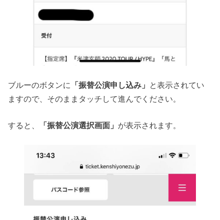
ブルーのボタンに
「振替公演申し込み」
と表示されてい
ますので、そのままタッチして進んでください。
すると、
「振替公演選択画面」
が表示されます。