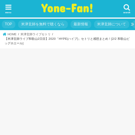
Yone-Fan!
menu
search
TOP
米津玄師を無料で聴くなら
最新情報
米津玄師について
HOME
米津玄師ライブセトリ
【米津玄師ライブ和歌山2日目】2020「HYPE(ハイプ)」セトリと感想まとめ！[2/2 和歌山ビ
ッグホエール]