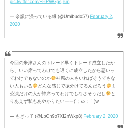
pic.twitter.com/FHPWGgsjBm
— 余韻に浸っている縁 (@Umibudo57)
February 2,
2020
今回の米津さんのトレード早くトレード成立したか
ら、いい席ってわけでも遅くに成立したから悪いっ
てわけでもないのか
神席の人もいればそうでもな
い人もいる
どんな感じで振分けてるんだろう
１
公演だけの人が神席ってわけでもなさそうだし
と
りあえず私もあやかりたいーー(´；ω；｀)w
— もぎっ子 (@LbCn9o7XI2nWxp8)
February 2, 2020