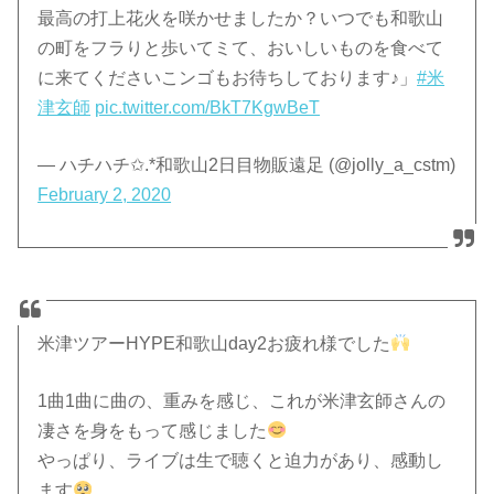
最高の打上花火を咲かせましたか？いつでも和歌山
の町をフラりと歩いてミて、おいしいものを食べて
に来てくださいこンゴもお待ちしております♪」
#米
津玄師
pic.twitter.com/BkT7KgwBeT
— ハチハチ✩.*和歌山2日目物販遠足 (@jolly_a_cstm)
February 2, 2020
米津ツアーHYPE和歌山day2お疲れ様でした
1曲1曲に曲の、重みを感じ、これが米津玄師さんの
凄さを身をもって感じました
やっぱり、ライブは生で聴くと迫力があり、感動し
ます