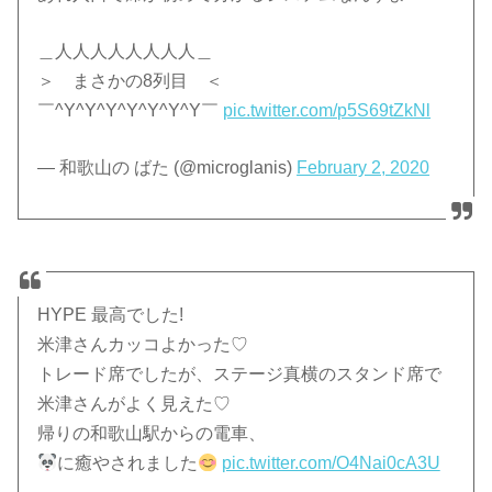
＿人人人人人人人人＿
＞ まさかの8列目 ＜
￣^Y^Y^Y^Y^Y^Y^Y￣
pic.twitter.com/p5S69tZkNl
— 和歌山の ばた (@microglanis)
February 2, 2020
HYPE 最高でした!
米津さんカッコよかった♡
トレード席でしたが、ステージ真横のスタンド席で
米津さんがよく見えた♡
帰りの和歌山駅からの電車、
に癒やされました
pic.twitter.com/O4Nai0cA3U