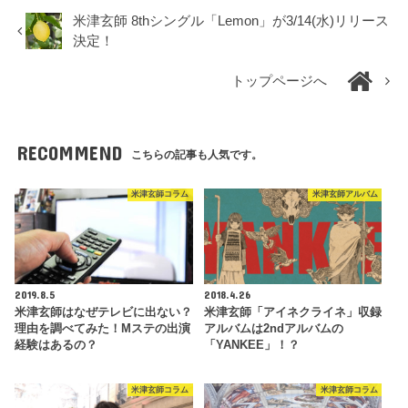
米津玄師 8thシングル「Lemon」が3/14(水)リリース
決定！
トップページへ
RECOMMEND
こちらの記事も人気です。
米津玄師コラム
米津玄師アルバム
2019.8.5
2018.4.26
米津玄師はなぜテレビに出ない？
米津玄師「アイネクライネ」収録
理由を調べてみた！Mステの出演
アルバムは2ndアルバムの
経験はあるの？
「YANKEE」！？
米津玄師コラム
米津玄師コラム