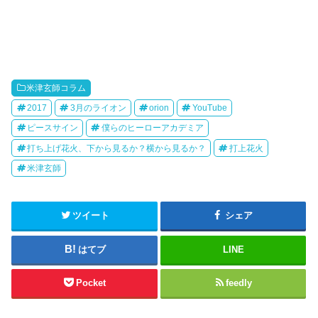
米津玄師コラム
2017
3月のライオン
orion
YouTube
ピースサイン
僕らのヒーローアカデミア
打ち上げ花火、下から見るか？横から見るか？
打上花火
米津玄師
ツイート
シェア
はてブ
LINE
Pocket
feedly