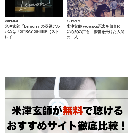
2019.6.8
2019.4.9
米津玄師「Lemon」の収録アル
米津玄師 wowaka死去を無言RT
バムは「STRAY SHEEP（スト
に心配の声も「影響を受けた人間
レイ…
の一人…