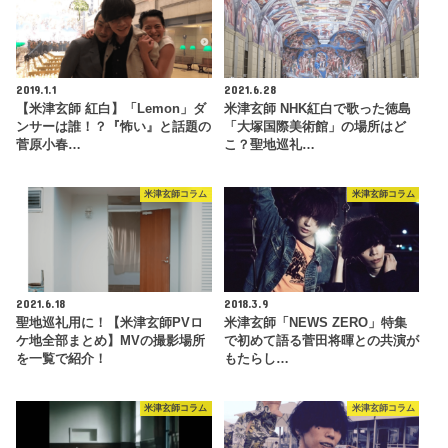
2019.1.1
2021.6.28
【米津玄師 紅白】「Lemon」ダ
米津玄師 NHK紅白で歌った徳島
ンサーは誰！？『怖い』と話題の
「大塚国際美術館」の場所はど
菅原小春…
こ？聖地巡礼…
米津玄師コラム
米津玄師コラム
2021.6.18
2018.3.9
聖地巡礼用に！【米津玄師PVロ
米津玄師「NEWS ZERO」特集
ケ地全部まとめ】MVの撮影場所
で初めて語る菅田将暉との共演が
を一覧で紹介！
もたらし…
米津玄師コラム
米津玄師コラム