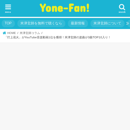
Yone-Fan!
menu
search
TOP
米津玄師を無料で聴くなら
最新情報
米津玄師について
HOME
米津玄師コラム
「打上花火」がYouTube音楽動画1位を獲得！米津玄師の楽曲が3曲TOP10入り！