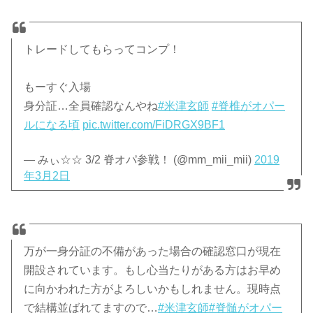
トレードしてもらってコンプ！
もーすぐ入場
身分証…全員確認なんやね
#米津玄師
#脊椎がオパー
ルになる頃
pic.twitter.com/FiDRGX9BF1
— みぃ☆☆ 3/2 脊オパ参戦！ (@mm_mii_mii)
2019
年3月2日
万が一身分証の不備があった場合の確認窓口が現在
開設されています。もし心当たりがある方はお早め
に向かわれた方がよろしいかもしれません。現時点
で結構並ばれてますので…
#米津玄師
#脊髄がオパー