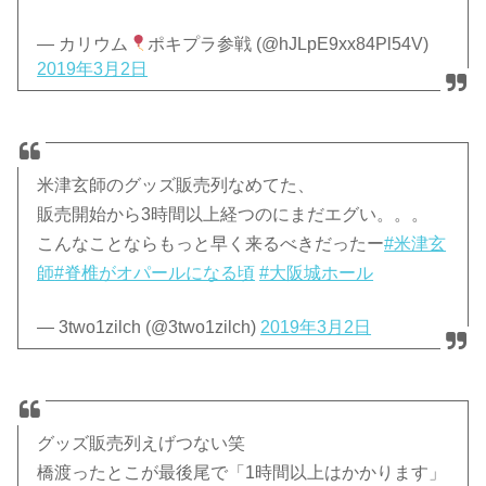
— カリウム
ポキプラ参戦 (@hJLpE9xx84Pl54V)
2019年3月2日
米津玄師のグッズ販売列なめてた、
販売開始から3時間以上経つのにまだエグい。。。
こんなことならもっと早く来るべきだったー
#米津玄
師
#脊椎がオパールになる頃
#大阪城ホール
— 3two1zilch (@3two1zilch)
2019年3月2日
グッズ販売列えげつない笑
橋渡ったとこが最後尾で「1時間以上はかかります」