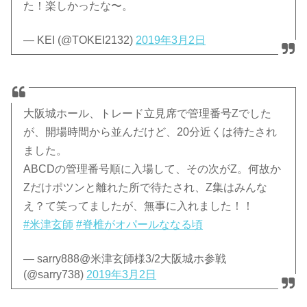
た！楽しかったな〜。
— KEI (@TOKEI2132)
2019年3月2日
大阪城ホール、トレード立見席で管理番号Zでした
が、開場時間から並んだけど、20分近くは待たされ
ました。
ABCDの管理番号順に入場して、その次がZ。何故か
Zだけポツンと離れた所で待たされ、Z集はみんな
え？て笑ってましたが、無事に入れました！！
#米津玄師
#脊椎がオパールななる頃
— sarry888@米津玄師様3/2大阪城ホ参戦
(@sarry738)
2019年3月2日