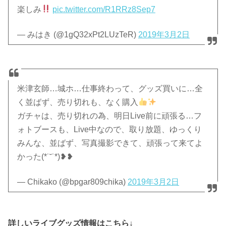
楽しみ
pic.twitter.com/R1RRz8Sep7
— みはき (@1gQ32xPt2LUzTeR)
2019年3月2日
米津玄師…城ホ…仕事終わって、グッズ買いに…全
く並ばず、売り切れも、なく購入
ガチャは、売り切れの為、明日Live前に頑張る…フ
ォトブースも、Live中なので、取り放題、ゆっくり
みんな、並ばず、写真撮影できて、頑張って来てよ
かった(*˙˘˙*)❥❥
— Chikako (@bpgar809chika)
2019年3月2日
詳しいライブグッズ情報はこちら↓