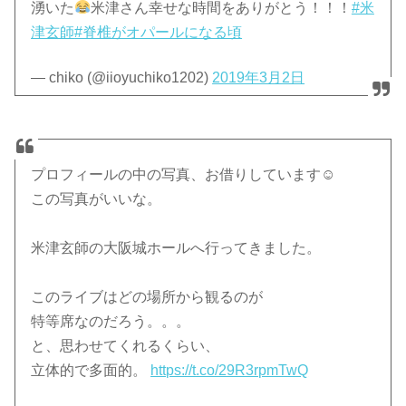
湧いた
米津さん幸せな時間をありがとう！！！
#米
津玄師
#脊椎がオパールになる頃
— chiko (@iioyuchiko1202)
2019年3月2日
プロフィールの中の写真、お借りしています☺︎
この写真がいいな。
米津玄師の大阪城ホールへ行ってきました。
このライブはどの場所から観るのが
特等席なのだろう。。。
と、思わせてくれるくらい、
立体的で多面的。
https://t.co/29R3rpmTwQ