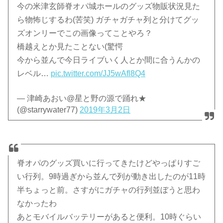
今の米津玄師脊オパ城ホールのグッズ物販状況見た
ら物怖じするわ(苦笑) ガチャガチャ列と分けてグッ
ズオンリーでこの画像ってことやろ？
橋越えとか見たことない(驚愕
今から並んで今日ライブいく人とか間に合うんかの
レベル…
pic.twitter.com/JJ5wAfl8Q4
— 津崎あおい@星と野の源で踊れ★
(@starrywater77)
2019年3月2日
脊オパのグッズ買いに行ってきたけどやっぱりすご
い行列。9時過ぎから並んで列が動き出したのが11時
半ちょっと前。さすがにガチャの行列並ぼうと思わ
なかったわ
あとモバイルバッテリーがあると便利。10時ぐらい