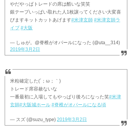
やだやっぱトレードの席は酷いな笑笑
銀テープいっぱい取れた人1枚譲ってください大変喜
びますキットカットあげます
#米津玄師
#米津玄師ラ
イブ
#大阪
— しゅが。@脊椎がオパールになった (@uta__314)
2019年3月2日
米粒確定した(´；ω；｀)
トレード席容赦ないな
一番最初に入場してもやっぱり後ろになった笑
#米津
玄師
#大阪城ホール
#脊椎がオパールになる頃
— スズ (@suzu_type)
2019年3月2日