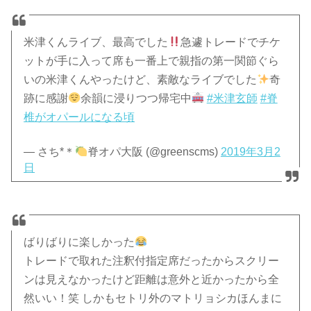
米津くんライブ、最高でした
急遽トレードでチケ
ットが手に入って席も一番上で親指の第一関節ぐら
いの米津くんやったけど、素敵なライブでした
奇
跡に感謝
余韻に浸りつつ帰宅中
#米津玄師
#脊
椎がオパールになる頃
— さち*＊
脊オパ大阪 (@greenscms)
2019年3月2
日
ばりばりに楽しかった
トレードで取れた注釈付指定席だったからスクリー
ンは見えなかったけど距離は意外と近かったから全
然いい！笑 しかもセトリ外のマトリョシカほんまに