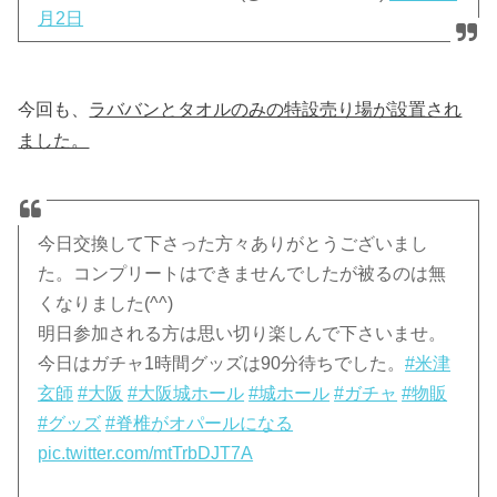
月2日
今回も、
ラババンとタオルのみの特設売り場が設置され
ました。
今日交換して下さった方々ありがとうございまし
た。コンプリートはできませんでしたが被るのは無
くなりました(^^)
明日参加される方は思い切り楽しんで下さいませ。
今日はガチャ1時間グッズは90分待ちでした。
#米津
玄師
#大阪
#大阪城ホール
#城ホール
#ガチャ
#物販
#グッズ
#脊椎がオパールになる
pic.twitter.com/mtTrbDJT7A