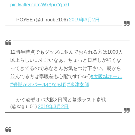
pic.twitter.com/Wx8pi7Yjm0
— РОУБЕ (@d_roube106)
2019年3月2日
12時半時点でもグッズに並んでおられる方は1000人
以上らしい…すごいなぁ。ちょっと日差しが強くな
ってきてるのでみなさんお気をつけ下さい。朝から
並んでる方は寒暖差も心配です(´-ω-`)
#大阪城ホール
#脊髄がオパールになる頃
#米津玄師
— かぐ@脊オパ大阪2日間と幕張ラスト参戦
(@kagu_01)
2019年3月2日