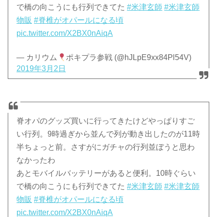
で橋の向こうにも行列できてた
#米津玄師
#米津玄師
物販
#脊椎がオパールになる頃
pic.twitter.com/X2BX0nAiqA
— カリウム
ポキプラ参戦 (@hJLpE9xx84Pl54V)
2019年3月2日
脊オパのグッズ買いに行ってきたけどやっぱりすご
い行列。9時過ぎから並んで列が動き出したのが11時
半ちょっと前。さすがにガチャの行列並ぼうと思わ
なかったわ
あとモバイルバッテリーがあると便利。10時ぐらい
で橋の向こうにも行列できてた
#米津玄師
#米津玄師
物販
#脊椎がオパールになる頃
pic.twitter.com/X2BX0nAiqA