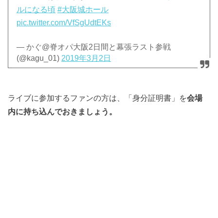
ルになる頃
#大阪城ホール
pic.twitter.com/VfSgUdtEKs
— かぐ@脊オパ大阪2日間と幕張ラスト参戦
(@kagu_01)
2019年3月2日
ライブに参加するファンの方は、「身分証明書」を
会場
内に持ち込んでおきましょう。