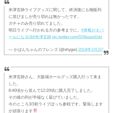
米津玄師ライブグッズに関して、終演後にも物販列
に並びましが売り切れは無かったです。
ガチャのみ売り切れてました。
明日ライブへ行かれる方の参考までに。
#脊椎がオパ
ールになる頃
#米津玄師
pic.twitter.com/S59paavDdg
— かばんちゃんのフレンズ (@shygw)
2019年3月2日
米津玄師さん、大阪城ホールグッズ購入行って来ま
した。
8:40頃から並んで12:20頃に購入完了しました。
その後の列が半端なく延びていました。
今のところ3/3初ライブぼっち参戦です。緊張します
が頑張ります