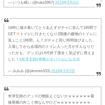
— いつも眠い (@ruka3967)
2019年3月2日
16時に城ホ着いてとりあえずガチャに並んで1時間で
GET
トイレに行きたくなり2階建の建物のトイレに
並ぶこと1時間。ん？ガチャと同じ時間並びました。
入場してから会場内のトイレ入った方がすんなりだ
ったかも。グッズはLIVE終了後全く並ばずに買えま
した！
#米津玄師
#脊椎がオパールになる頃
— みみみ (@ykmmm333)
2019年3月2日
米津玄師のグッズの物販えぐないかｗｗｗｗｗｗ最
後尾橋の向こう側なんやけどｗｗｗｗｗｗｗｗｗ