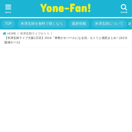
Yone-Fan!
menu
search
TOP
米津玄師を無料で聴くなら
最新情報
米津玄師について
HOME
米津玄師ライブセトリ
【米津玄師ライブ大阪1日目】2019「脊椎がオパールになる頃」セトリと感想まとめ！[3/2大
阪城ホール]