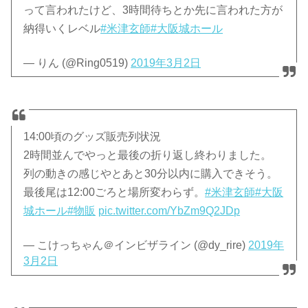
って言われたけど、3時間待ちとか先に言われた方が
納得いくレベル
#米津玄師
#大阪城ホール
— りん (@Ring0519)
2019年3月2日
14:00頃のグッズ販売列状況
2時間並んでやっと最後の折り返し終わりました。
列の動きの感じやとあと30分以内に購入できそう。
最後尾は12:00ごろと場所変わらず。
#米津玄師
#大阪
城ホール
#物販
pic.twitter.com/YbZm9Q2JDp
— こけっちゃん＠インビザライン (@dy_rire)
2019年
3月2日