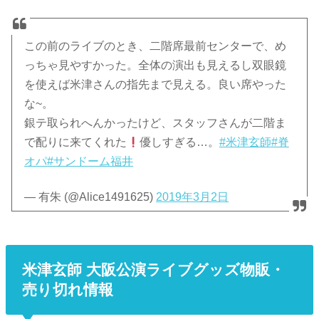
この前のライブのとき、二階席最前センターで、め
っちゃ見やすかった。全体の演出も見えるし双眼鏡
を使えば米津さんの指先まで見える。良い席やった
な~。
銀テ取られへんかったけど、スタッフさんが二階ま
で配りに来てくれた
優しすぎる…。
#米津玄師
#脊
オパ
#サンドーム福井
— 有朱 (@Alice1491625)
2019年3月2日
米津玄師 大阪公演ライブグッズ物販・
売り切れ情報