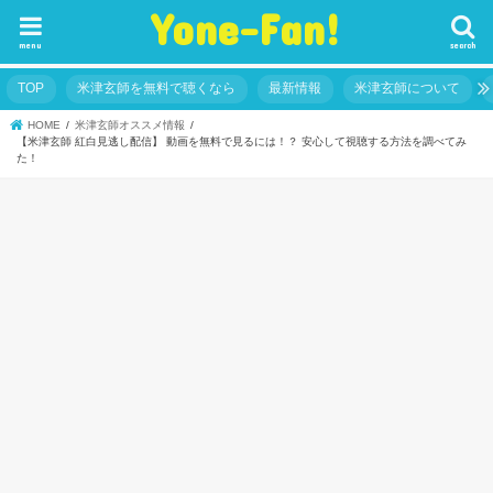
Yone-Fan!
menu
search
TOP
米津玄師を無料で聴くなら
最新情報
米津玄師について
HOME
米津玄師オススメ情報
【米津玄師 紅白見逃し配信】 動画を無料で見るには！？ 安心して視聴する方法を調べてみ
た！