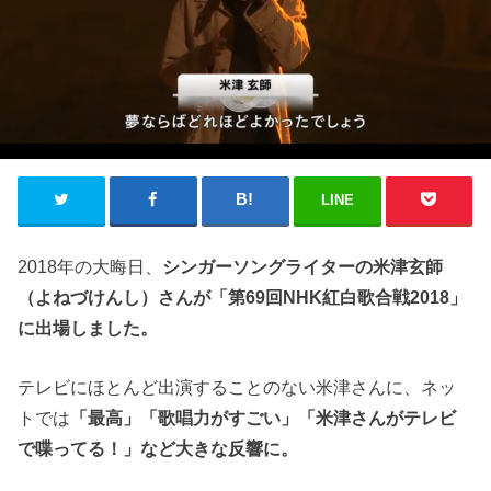
LINE
2018年の大晦日、
シンガーソングライターの米津玄師
（よねづけんし）さんが「第69回NHK紅白歌合戦2018」
に出場しました。
テレビにほとんど出演することのない米津さんに、ネッ
トでは
「最高」「歌唱力がすごい」「米津さんがテレビ
で喋ってる！」など大きな反響に。